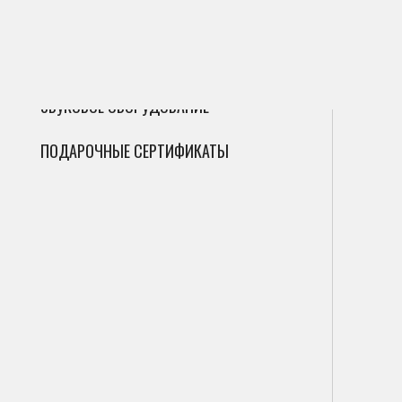
ГИТАРЫ
Сак
Инт
Фле
ДУХОВЫЕ
Мик
Все товары
AV-Ресиверы
Акустические системы /
Фаг
Сабвуферы
Циф
ЗВУКОВОЕ ОБОРУДОВАНИЕ
Гоб
Ана
ПОДАРОЧНЫЕ СЕРТИФИКАТЫ
Кла
Саб
Фильтр
Вал
Пор
Показать
Сайт является незави
наименования продук
на соответствующие 