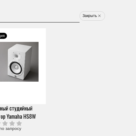
8 800 777 1233
u
Закрыть
Электронные ударные
Клавишные
Новинки
Хит
Новинка
Хит
ция
НЫЕ
вный студийный
тор Yamaha HS8W
по запросу