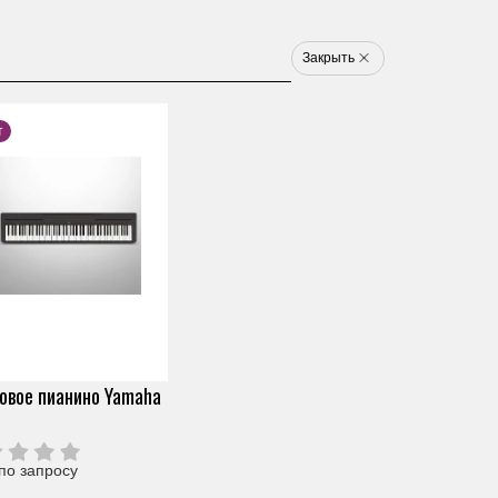
8 800 777 1233
u
Закрыть
Электронные ударные
Клавишные
Новинки
Хит
Новинка
Хит
т
арт. ZY92700
ЭЛЕКТРОАКУСТИЧЕСКАЯ
ГИТАРА YAMAHA
Скопировать ссылку
APX600 ORIENTAL BLUE
BURST
вое пианино Yamaha
0 отзывов
по запросу
Под заказ (от 2х дней)