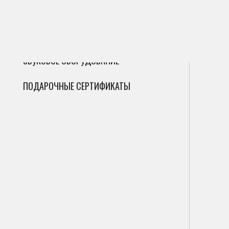
ГИТАРЫ
Сак
Инт
Фле
ДУХОВЫЕ
Мик
Фаг
Циф
ЗВУКОВОЕ ОБОРУДОВАНИЕ
Гоб
Ана
ПОДАРОЧНЫЕ СЕРТИФИКАТЫ
Кла
Саб
Вал
Пор