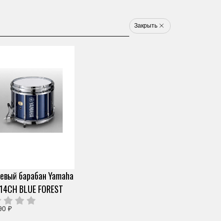
8 800 777 1233
u
Закрыть
Электронные ударные
Клавишные
Новинки
Хит
Новинка
Хит
арт. N78021436
ЭЛЕКТРОННАЯ
УДАРНАЯ УСТАНОВКА
Скопировать ссылку
YAMAHA DTX542K
евый барабан Yamaha
0 отзывов
14CH BLUE FOREST
Под заказ (от 2х дней)
127 970 ₽
Узнать о снижении цены
О продавце
90 ₽
Частями 6 платежей
21 328 ₽
+ 300 бонусов