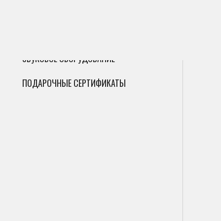
ГИТАРЫ
Сак
Инт
Фле
ДУХОВЫЕ
Мик
Фаг
Циф
ЗВУКОВОЕ ОБОРУДОВАНИЕ
Гоб
Ана
ПОДАРОЧНЫЕ СЕРТИФИКАТЫ
Кла
Саб
Вал
Пор