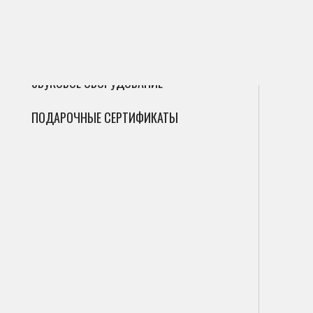
ГИТАРЫ
Сак
Инт
Фле
ДУХОВЫЕ
Мик
Фаг
Циф
ЗВУКОВОЕ ОБОРУДОВАНИЕ
Гоб
Ана
ПОДАРОЧНЫЕ СЕРТИФИКАТЫ
Кла
Саб
Вал
Пор