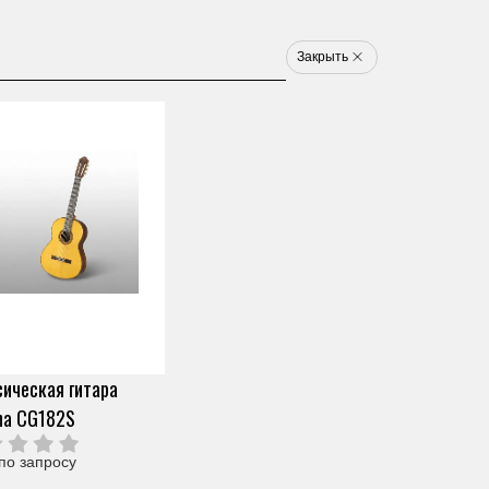
8 800 777 1233
u
Закрыть
Электронные ударные
Клавишные
Новинки
Хит
Новинка
Хит
арт. YUS1SH3
ГИБРИДНОЕ САЙЛЕНТ
ПИАНИНО YAMAHA
Скопировать ссылку
YUS1SH3
ическая гитара
0 отзывов
ha CG182S
Под заказ (от 2х дней)
2 235 600 ₽
Узнать о снижении цены
О продавце
по запросу
Частями 6 платежей
372 600 ₽
+ 300 бонусов