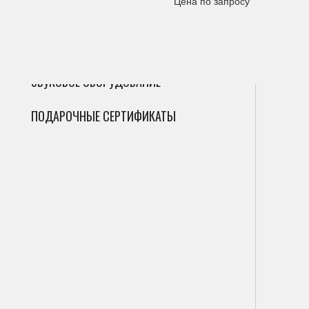
Цена по запросу
ГИТАРЫ
Сак
Инт
Фле
ДУХОВЫЕ
Мик
Фаг
Циф
ЗВУКОВОЕ ОБОРУДОВАНИЕ
Гоб
Ана
ПОДАРОЧНЫЕ СЕРТИФИКАТЫ
Кла
Саб
Вал
Пор