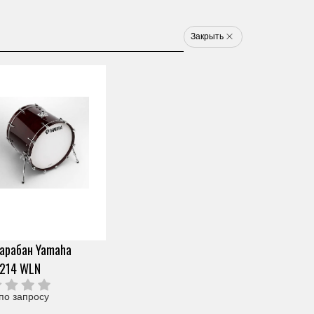
8 800 777 1233
u
Закрыть
Электронные ударные
Клавишные
Новинки
Хит
Новинка
Хит
арт. ZH12090
МАРШЕВЫЙ БАРАБАН
YAMAHA MB8318 BLUE
Скопировать ссылку
FOREST
арабан Yamaha
0 отзывов
214 WLN
Под заказ (от 2х дней)
166 990 ₽
Узнать о снижении цены
О продавце
по запросу
Частями 6 платежей
27 832 ₽
+ 300 бонусов