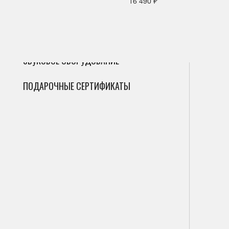
16 490 ₽
ГИТАРЫ
Сак
Инт
Фле
ДУХОВЫЕ
Мик
Фаг
Циф
ЗВУКОВОЕ ОБОРУДОВАНИЕ
Гоб
Ана
ПОДАРОЧНЫЕ СЕРТИФИКАТЫ
Кла
Саб
Вал
Пор