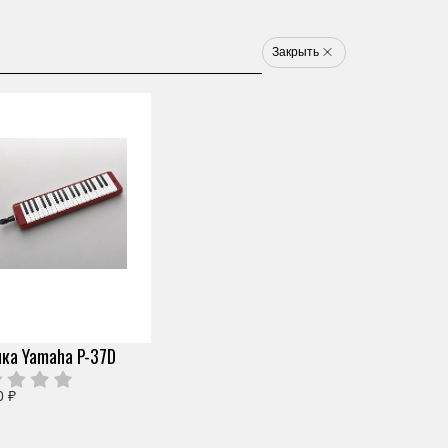
8 800 777 1233
u
Закрыть
Электронные ударные
Клавишные
Новинки
Хит
Новинка
Хит
арт. VV40280
ПАЛОЧКИ ДЛЯ
КСИЛОФОНА YAMAHA
Скопировать ссылку
MR920L
ка Yamaha P-37D
0 отзывов
Под заказ (от 2х дней)
0 ₽
5 490 ₽
Узнать о снижении цены
О продавце
Частями 6 платежей
915 ₽
+ 300 бонусов