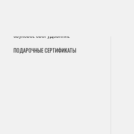
ГИТАРЫ
Сак
Инт
Фле
ДУХОВЫЕ
Мик
Фаг
Циф
ЗВУКОВОЕ ОБОРУДОВАНИЕ
Гоб
Ана
ПОДАРОЧНЫЕ СЕРТИФИКАТЫ
Кла
Саб
Вал
Пор