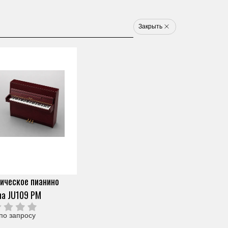
8 800 777 1233
u
Закрыть
Электронные ударные
Клавишные
Новинки
Хит
Новинка
Хит
арт. V980610
КАРТА РАСШИРЕНИЯ
YAMAHA MY16-AT
Скопировать ссылку
0 отзывов
Под заказ (от 2х дней)
ическое пианино
76 190 ₽
Узнать о снижении цены
О продавце
ha JU109 PM
Частями 6 платежей
12 698 ₽
+ 300 бонусов
Нужна помощь?
по запросу
Мы здесь