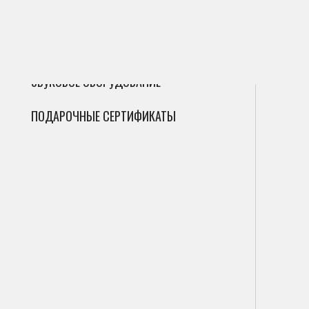
ГИТАРЫ
Сак
Инт
Фле
ДУХОВЫЕ
Мик
Фаг
Циф
ЗВУКОВОЕ ОБОРУДОВАНИЕ
Гоб
Ана
ПОДАРОЧНЫЕ СЕРТИФИКАТЫ
Кла
Саб
Вал
Пор