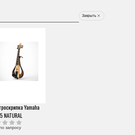
8 800 777 1233
u
Закрыть
Электронные ударные
Клавишные
Новинки
Хит
Новинка
Хит
арт. ZV73370
SILENT СИСТЕМА ДЛЯ
ТРОМБОНА YAMAHA
Скопировать ссылку
SB5X
троскрипка Yamaha
0 отзывов
05 NATURAL
Под заказ (от 2х дней)
26 400 ₽
Узнать о снижении цены
О продавце
по запросу
Частями 6 платежей
4 400 ₽
+ 300 бонусов