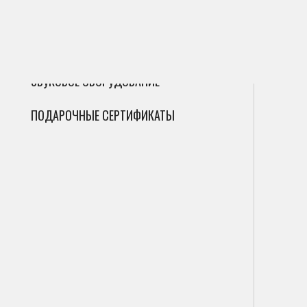
ГИТАРЫ
Сак
Инт
Фле
ДУХОВЫЕ
Мик
Фаг
Циф
ЗВУКОВОЕ ОБОРУДОВАНИЕ
Гоб
Ана
ПОДАРОЧНЫЕ СЕРТИФИКАТЫ
Кла
Саб
Вал
Пор