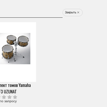
8 800 777 1233
u
Закрыть
Электронные ударные
Клавишные
Новинки
Хит
Новинка
Хит
арт. ZU34140
СТУДИЙНЫЙ
АКТИВНЫЙ МОНИТОР
Скопировать ссылку
YAMAHA MSP3A
ект томов Yamaha
0 отзывов
F3 UZUNAT
Под заказ (от 2х дней)
27 090 ₽
Узнать о снижении цены
О продавце
по запросу
Частями 6 платежей
4 515 ₽
+ 300 бонусов