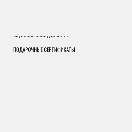
ГИТАРЫ
Сак
Инт
Фле
ДУХОВЫЕ
Мик
Фаг
Циф
ЗВУКОВОЕ ОБОРУДОВАНИЕ
Гоб
Ана
ПОДАРОЧНЫЕ СЕРТИФИКАТЫ
Кла
Саб
Вал
Пор