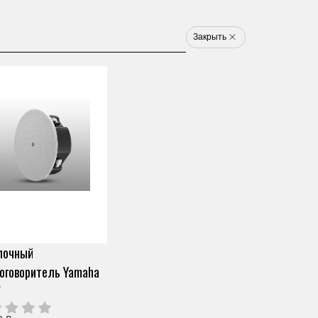
8 800 777 1233
u
Закрыть
Электронные ударные
Клавишные
Новинки
Хит
Новинка
Хит
арт. VFN0280
ЦИФРОВОЕ ПИАНИНО
YAMAHA NP-35WH
Скопировать ссылку
0 отзывов
Под заказ (от 2х дней)
лочный
44 790 ₽
Узнать о снижении цены
О продавце
оговоритель Yamaha
Частями 6 платежей
7 465 ₽
+ 300 бонусов
W
Нужна помощь?
Мы здесь