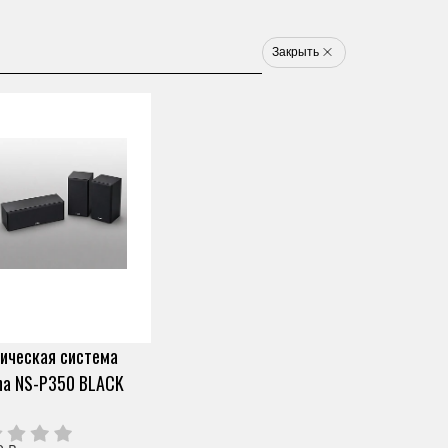
8 800 777 1233
u
Закрыть
Электронные ударные
Клавишные
Новинки
Хит
Новинка
Хит
арт. WE24980
ВИБРАФОН YAMAHA YV-
2700
Скопировать ссылку
0 отзывов
Под заказ (от 2х дней)
ическая система
1 162 490 ₽
Узнать о снижении цены
О продавце
ha NS-P350 BLACK
Частями 6 платежей
193 748 ₽
+ 300 бонусов
Нужна помощь?
Мы здесь