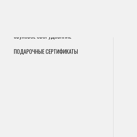
ГИТАРЫ
Сак
Инт
Фле
ДУХОВЫЕ
Мик
Фаг
Циф
ЗВУКОВОЕ ОБОРУДОВАНИЕ
Гоб
Ана
ПОДАРОЧНЫЕ СЕРТИФИКАТЫ
Кла
Саб
Вал
Пор