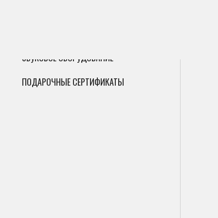
ГИТАРЫ
Сак
Инт
Фле
ДУХОВЫЕ
Мик
Фаг
Циф
ЗВУКОВОЕ ОБОРУДОВАНИЕ
Гоб
Ана
ПОДАРОЧНЫЕ СЕРТИФИКАТЫ
Кла
Саб
Вал
Пор