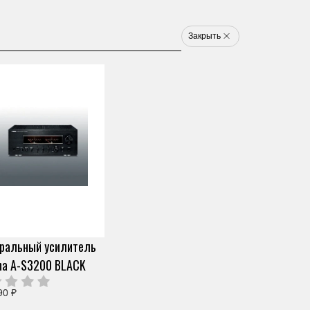
8 800 777 1233
u
Закрыть
Электронные ударные
Клавишные
Новинки
Хит
Новинка
Хит
арт. ZD50510
ЭЛЕКТРОАКУСТИЧЕСКАЯ
ГИТАРА YAMAHA APXT2
Скопировать ссылку
BLACK
гральный усилитель
0 отзывов
ha A-S3200 BLACK
Под заказ (от 2х дней)
34 890 ₽
Узнать о снижении цены
О продавце
90 ₽
Частями 6 платежей
5 815 ₽
+ 300 бонусов