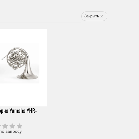
8 800 777 1233
u
Закрыть
Электронные ударные
Клавишные
Новинки
Хит
Новинка
Хит
арт. WZ44980
ТРУБА YAMAHA YTR-
2330S
Скопировать ссылку
0 отзывов
Под заказ (от 2х дней)
рна Yamaha YHR-
62 990 ₽
Узнать о снижении цены
О продавце
Частями 6 платежей
10 498 ₽
+ 300 бонусов
Цвет
по запросу
Нужна помощь?