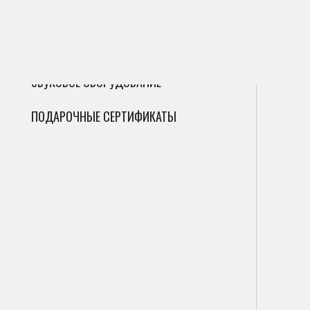
ГИТАРЫ
Сак
Инт
Фле
ДУХОВЫЕ
Мик
Фаг
Циф
ЗВУКОВОЕ ОБОРУДОВАНИЕ
Гоб
Ана
ПОДАРОЧНЫЕ СЕРТИФИКАТЫ
Кла
Саб
Вал
Пор