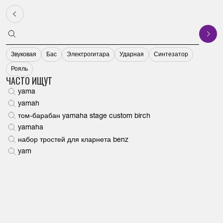
Музыкальные
инструменты от
Yamaha.ru
Главная
Каталог
Гитары
Электрогитары
Электрогитара Yamaha PACIFIC
КАТАЛОГ
КЛАВИШНЫЕ
АУДИО, ДОМАШНИЙ КИНОТЕАТР
ЭЛЕКТРОННЫЕ УДАРНЫЕ
СМЫЧКОВЫЕ
АКУСТИЧЕСКИЕ УДАРНЫЕ
ГИТАРЫ
ДУХОВЫЕ
ЗВУКОВОЕ ОБОРУДОВАНИЕ
Санкт-Петербург
Звуковая
Бас
Электрогитара
Ударная
Синтезатор
КЛАВИШНЫЕ
ЦИФРОВЫЕ РОЯЛИ
МУЛЬТИРУМ УСИЛИТЕЛИ
АКСЕССУАРЫ ДЛЯ ЭЛЕКТРОННЫХ УДАРНЫХ
АКСЕССУАРЫ
ПЕДАЛИ ДЛЯ БАС БАРАБАНА
ГИТАРНЫЕ ПРОЦЕССОРЫ
ТРУБЫ КОРНЕТЫ И ФЛЮГЕЛЬГОРНЫ
СТУДИЙНЫЕ/КОНТРОЛЬНЫЕ МОНИТОРЫ
КАТАЛОГ
Рояль
ЧАСТО ИЩУТ
yama
АУДИО, ДОМАШНИЙ КИНОТЕАТР
АКСЕССУАРЫ
СЕТЕВЫЕ КОМПОНЕНТЫ
ЭЛЕКТРОННЫЕ УДАРНЫЕ УСТАНОВКИ
АЛЬТЫ
СТОЙКИ И КРЕПЛЕНИЯ
АКУСТИЧЕСКИЕ ГИТАРЫ
ЭУФОНИУМЫ
АКСЕССУАРЫ
НОВИНКИ
yamah
том-барабан yamaha stage custom birch
ЭЛЕКТРОННЫЕ УДАРНЫЕ
ФОРТЕПИАНО СЕРИИ SILENT
КОМПОНЕНТЫ HI-FI
АКУСТИЧЕСКИЕ ВИОЛОНЧЕЛИ
КОНЦЕРТНАЯ ПЕРКУССИЯ
КОМБОУСИЛИТЕЛИ
БАРИТОНЫ
НАУШНИКИ
ХИТЫ
yamaha
набор тростей для кларнета benz
СМЫЧКОВЫЕ
ДИСКЛАВИРЫ
МИКРОКОМПОНЕНТНЫЕ СИСТЕМЫ
АКУСТИЧЕСКИЕ СКРИПКИ
МАЛЫЕ БАРАБАНЫ
БАС-ГИТАРЫ
АЛЬТ- И ТЕНОР-ГОРНЫ
МИКРОФОНЫ
О КОМПАНИИ
yam
АКУСТИЧЕСКИЕ УДАРНЫЕ
АКУСТИЧЕСКИЕ РОЯЛИ
САУНДАБРЫ И ЗВУКОВЫЕ ПРОЕКТОРЫ
SILENT-СКРИПКИ
СТУЛЬЯ ДЛЯ БАРАБАНЩИКА
ЭЛЕКТРОАКУСТИЧЕСКИЕ ГИТАРЫ
АКСЕССУАРЫ ДЛЯ ДУХОВЫХ
РАДИОСИСТЕМЫ
БЛОГ
ГИТАРЫ
АКУСТИЧЕСКИЕ ПИАНИНО
НАСТОЛЬНЫЕ АУДИОСИСТЕМЫ
SILENT-ВИОЛОНЧЕЛЬ
УДАРНЫЕ УСТАНОВКИ И БАРАБАНЫ
ЭЛЕКТРОГИТАРЫ
ТУБЫ И СУЗАФОНЫ
АКУСТИЧЕСКИЕ СИСТЕМЫ
КОНТАКТЫ