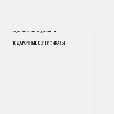
ГИТАРЫ
Сак
Инт
Фле
ДУХОВЫЕ
Мик
Фаг
Циф
ЗВУКОВОЕ ОБОРУДОВАНИЕ
Гоб
Ана
ПОДАРОЧНЫЕ СЕРТИФИКАТЫ
Кла
Саб
Вал
Пор