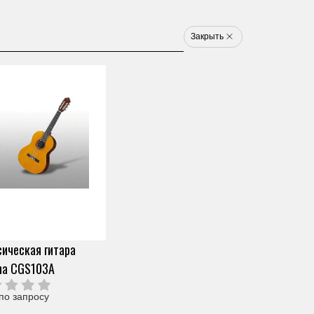
8 800 777 1233
u
Закрыть
Электронные ударные
Клавишные
Новинки
Хит
Новинка
Хит
арт. ZH15710
КОРНЕТ YAMAHA YCR-
8335S
Скопировать ссылку
0 отзывов
Под заказ (от 2х дней)
ическая гитара
465 590 ₽
Узнать о снижении цены
О продавце
ha CGS103A
Частями 6 платежей
77 598 ₽
+ 300 бонусов
Цвет
по запросу
Нужна помощь?