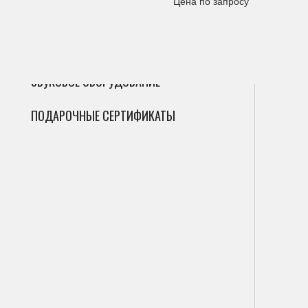
Цена по запросу
ГИТАРЫ
Сак
Инт
Фле
ДУХОВЫЕ
Мик
Фаг
Циф
ЗВУКОВОЕ ОБОРУДОВАНИЕ
Гоб
Ана
ПОДАРОЧНЫЕ СЕРТИФИКАТЫ
Кла
Саб
Вал
Пор