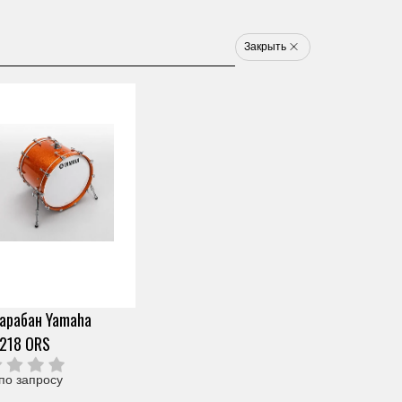
8 800 777 1233
u
Закрыть
Электронные ударные
Клавишные
Новинки
Хит
Новинка
Хит
арт. ZJ18060
МАЛЫЙ БАРАБАН
YAMAHA AMS1460 JGS
Скопировать ссылку
0 отзывов
Под заказ (от 2х дней)
арабан Yamaha
97 190 ₽
Узнать о снижении цены
О продавце
218 ORS
Частями 6 платежей
16 198 ₽
+ 300 бонусов
Цвет
по запросу