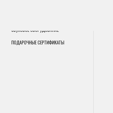
ГИТАРЫ
Сак
Инт
Фле
ДУХОВЫЕ
Мик
Фаг
Циф
ЗВУКОВОЕ ОБОРУДОВАНИЕ
Гоб
Ана
ПОДАРОЧНЫЕ СЕРТИФИКАТЫ
Кла
Саб
Вал
Пор