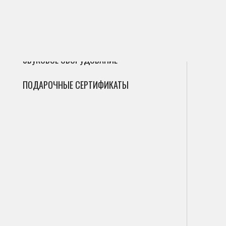
ГИТАРЫ
Сак
Инт
Фле
ДУХОВЫЕ
Мик
Фаг
Циф
ЗВУКОВОЕ ОБОРУДОВАНИЕ
Гоб
Ана
ПОДАРОЧНЫЕ СЕРТИФИКАТЫ
Кла
Саб
Вал
Пор