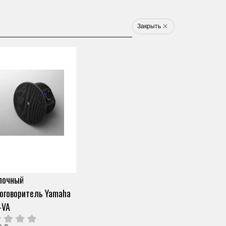
8 800 777 1233
u
Закрыть
Электронные ударные
Клавишные
Новинки
Хит
Новинка
Хит
арт. ZW25100
ЦИФРОВОЕ ПИАНИНО
YAMAHA CSP-150WH
Скопировать ссылку
0 отзывов
Под заказ (от 2х дней)
лочный
249 890 ₽
Узнать о снижении цены
О продавце
оговоритель Yamaha
Частями 6 платежей
41 648 ₽
+ 300 бонусов
-VA
Цвет
Нужна помощь?